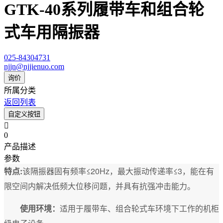
GTK-40系列履带车和组合轮
式车用隔振器
025-84304731
njjn@njjienuo.com
询价
所属分类
返回列表
自定义按钮

0
产品描述
参数
特点:
该隔振器固有频率≤20Hz，最大振动传递率≤3，能在有
限空间内解决低频大位移问题，并具有抗强冲击能力。
使用环境：
适用于履带车、组合轮式车环境下工作的机柜