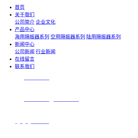
首页
关于我们
公司简介
企业文化
产品中心
海用隔振器系列
空用隔振器系列
陆用隔振器系列
新闻中心
公司新闻
行业新闻
在线留言
联系我们
技术咨询：
025-84305810
产品咨询：
025-84304731
、
025-84304739
传 真：025-84304732
邮箱：
njjn@njjienuo.com
地 址：南京市秦淮区永丰大道9号3幢一楼