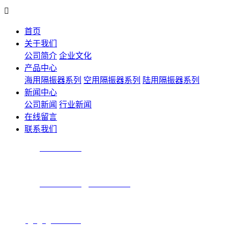

首页
关于我们
公司简介
企业文化
产品中心
海用隔振器系列
空用隔振器系列
陆用隔振器系列
新闻中心
公司新闻
行业新闻
在线留言
联系我们
技术咨询：
025-84305810
产品咨询：
025-84304731
、
025-84304739
传 真：025-84304732
邮箱：
njjn@njjienuo.com