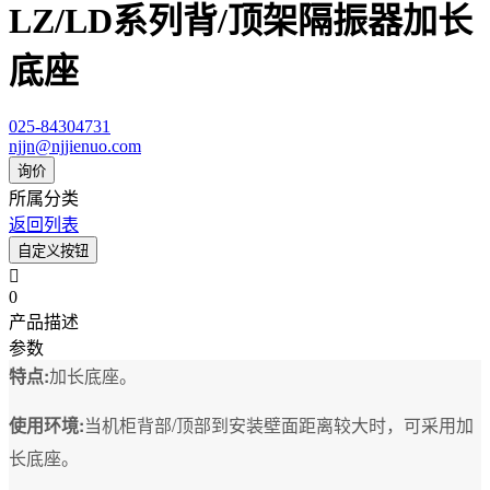
LZ/LD系列背/顶架隔振器加长
底座
025-84304731
njjn@njjienuo.com
询价
所属分类
返回列表
自定义按钮

0
产品描述
参数
特点:
加长底座。
使用环境:
当机柜背部/顶部到安装壁面距离较大时，可采用加
长底座。