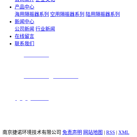
产品中心
海用隔振器系列
空用隔振器系列
陆用隔振器系列
新闻中心
公司新闻
行业新闻
在线留言
联系我们
技术咨询：
025-84305810
产品咨询：
025-84304731
、
025-84304739
传 真：025-84304732
邮箱：
njjn@njjienuo.com
地 址：南京市秦淮区永丰大道9号3幢一楼
邮 编：210014
南京捷诺环境技术有限公司
免责声明
网站地图
|
RSS
|
XML