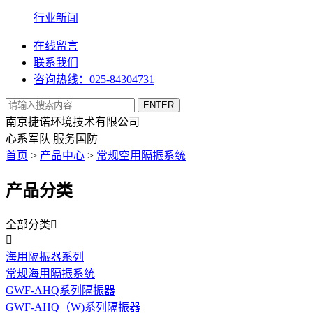
行业新闻
在线留言
联系我们
咨询热线：025-84304731
南京捷诺环境技术有限公司
心系军队 服务国防
首页
>
产品中心
>
常规空用隔振系统
产品分类
全部分类


海用隔振器系列
常规海用隔振系统
GWF-AHQ系列隔振器
GWF-AHQ（W)系列隔振器